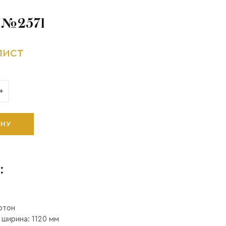
 №2571
лист
+
ИНУ
:
ртон
 ширина: 1120 мм