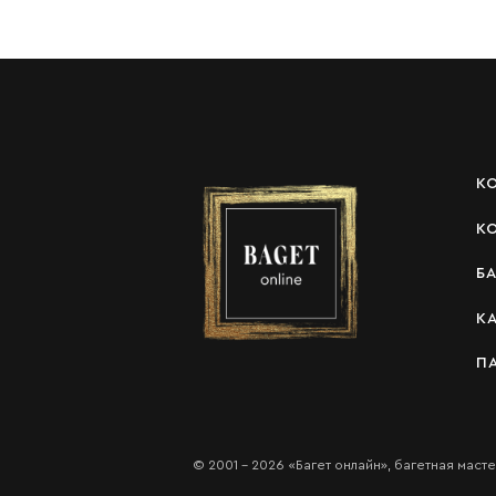
К
К
Б
К
П
© 2001 - 2026 «Багет онлайн», багетная маст