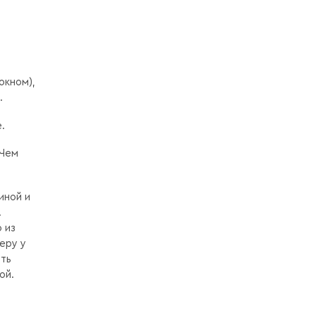
окном),
.
.
 Чем
иной и
.
 из
еру у
ать
вой.