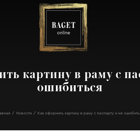
ть картину в раму с па
ошибиться
лавная
Новости
Как оформить картину в раму с паспарту и не ошибит