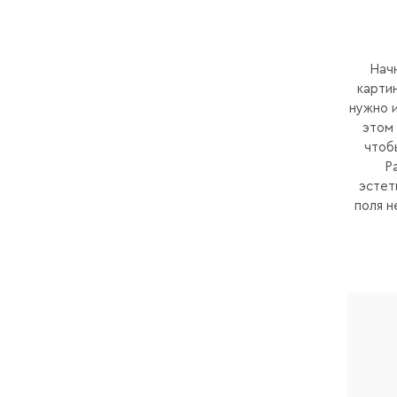
Начн
картин
нужно и
этом 
чтоб
Р
эстет
поля н