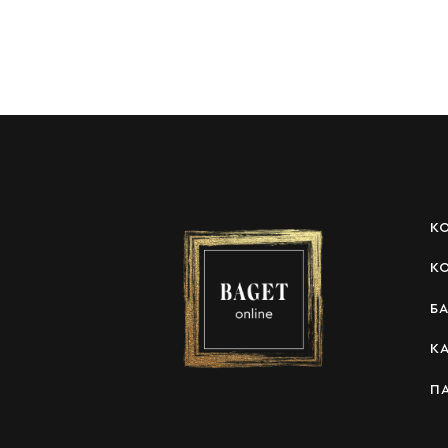
К
К
Б
К
П