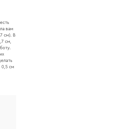
 есть
ала вам
7 см). В
,7 см,
боту.
их
делать
 0,5 см