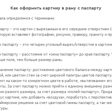
Как оформить картину в раму с паспарту
ала определимся с терминами:
арту – это картон с вырезанным в его середине отверстием (
торую вставляют фотографию, рисунок, гравюру, грамоту и пр
 паспарту – это четырех угольный вырез/отверстие в картоне
 паспарту – расстояние от «окна паспарту» до края паспарту.
ше поля, тем больше размер рамы.
начение паспарту: достижение цветового баланса между карт
й, или цветом стен за счет широкой палитры цветов паспарту
нт на каком-то конкретном цвете в работе, «вытягивание» его
ты. За счет паспарту можно прийти к единому внешнему разм
ин разного размера, за счет размера «полей паспарту». Прид
ус картине, или добавить «воздуха», поработать с перспекти
йнерские решения за счет цветовой гаммы паспарту, а так-же
туры.