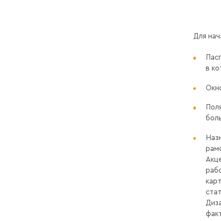
Для нач
Пасп
в ко
Окно
Поля
боль
Наз
рамо
Акце
рабо
карт
стат
Диза
фак